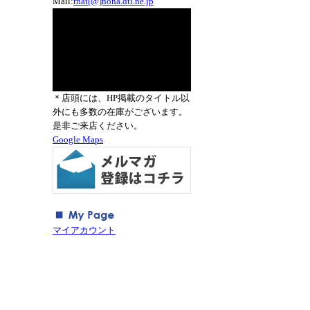
Mail:
rnat[@]nona.dti.ne.jp
＊店頭には、HP掲載のタイトル以
外にも多数の在庫がございます。
是非ご来店ください。
Google Maps
マイアカウント