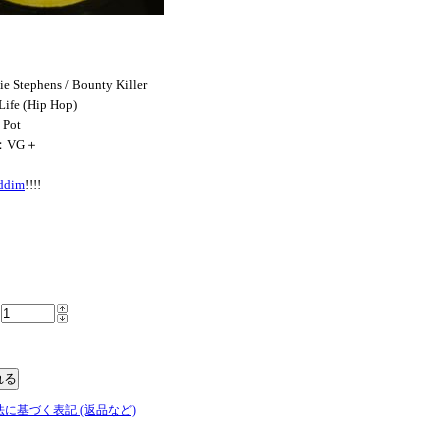
e Stephens / Bounty Killer
Life (Hip Hop)
 Pot
N：VG＋
iddim
!!!!
法に基づく表記 (返品など)