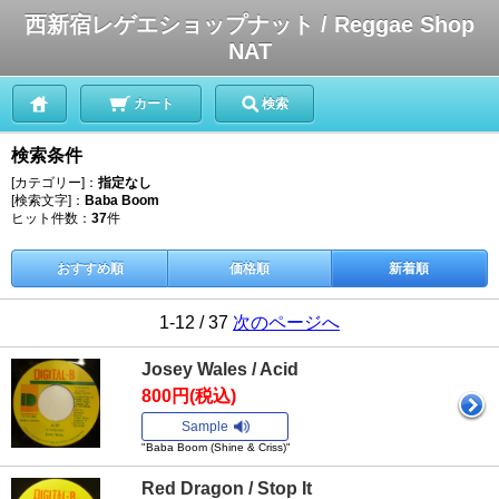
西新宿レゲエショップナット / Reggae Shop
NAT
カート
検索
検索条件
[カテゴリー]：
指定なし
[検索文字]：
Baba Boom
ヒット件数：
37
件
おすすめ順
価格順
新着順
1-12 / 37
次のページへ
Josey Wales / Acid
800円(税込)
Sample
"Baba Boom (Shine & Criss)"
Red Dragon / Stop It