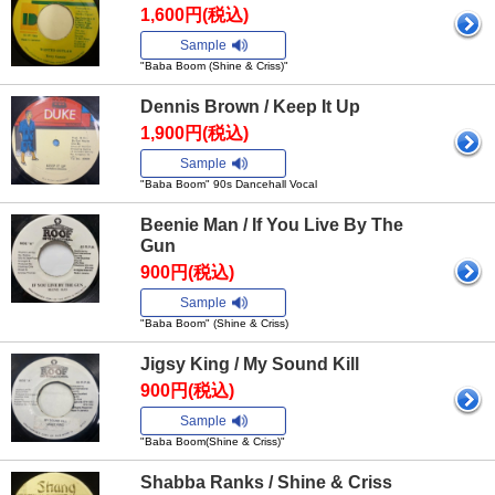
1,600円(税込)
Sample
"Baba Boom (Shine & Criss)"
Dennis Brown / Keep It Up
1,900円(税込)
Sample
"Baba Boom" 90s Dancehall Vocal
Beenie Man / If You Live By The
Gun
900円(税込)
Sample
"Baba Boom" (Shine & Criss)
Jigsy King / My Sound Kill
900円(税込)
Sample
"Baba Boom(Shine & Criss)"
Shabba Ranks / Shine & Criss