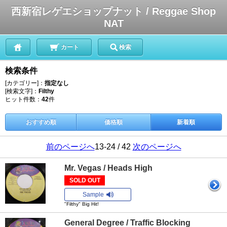
西新宿レゲエショップナット / Reggae Shop
NAT
カート
検索
検索条件
[カテゴリー]：
指定なし
[検索文字]：
Filthy
ヒット件数：
42
件
おすすめ順
価格順
新着順
前のページへ
13-24 / 42
次のページへ
Mr. Vegas / Heads High
SOLD OUT
Sample
"Filthy" Big Hit!
General Degree / Traffic Blocking