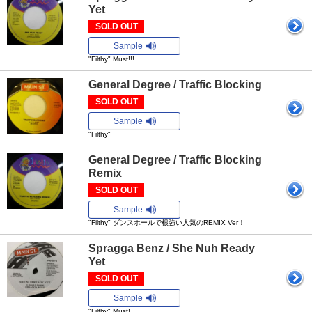
Yet
SOLD OUT
Sample
"Filthy" Must!!!
General Degree / Traffic Blocking
SOLD OUT
Sample
"Filthy"
General Degree / Traffic Blocking
Remix
SOLD OUT
Sample
"Filthy" ダンスホールで根強い人気のREMIX Ver！
Spragga Benz / She Nuh Ready
Yet
SOLD OUT
Sample
"Filthy" Must!