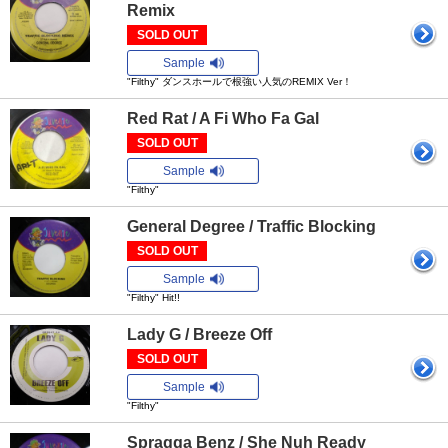
Remix
SOLD OUT
Sample
"Filthy" ダンスホールで根強い人気のREMIX Ver！
Red Rat / A Fi Who Fa Gal
SOLD OUT
Sample
"Filthy"
General Degree / Traffic Blocking
SOLD OUT
Sample
"Filthy" Hit!!
Lady G / Breeze Off
SOLD OUT
Sample
"Filthy"
Spragga Benz / She Nuh Ready