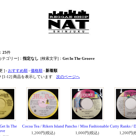
：
25
件
カテゴリー]：
指定なし
[検索文字]：
Get In The Groove
 ] -
おすすめ順
-
価格順
-
新着順
品中 [1-12] 商品を表示しています
次のページへ
Get In The
Cocoa Tea / Rikers Island
Pancho / Miss Fashionable
Cutty Ranks / 
ove
1,200円(税込)
1,000円(税込)
1,200円(