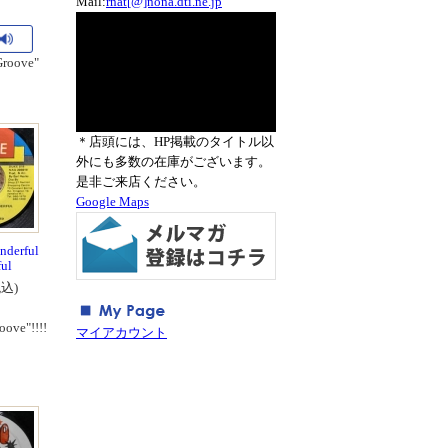
Mail:
rnat[@]nona.dti.ne.jp
Groove"
＊店頭には、HP掲載のタイトル以
外にも多数の在庫がございます。
是非ご来店ください。
Google Maps
nderful
ul
税込)
oove"!!!!
マイアカウント