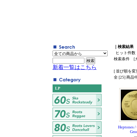
｜検索結果
ヒット件数
検索条件 [
新着一覧はこちら
[ 並び順を変更
全 [25] 商
LP
Heptones / 
Gro