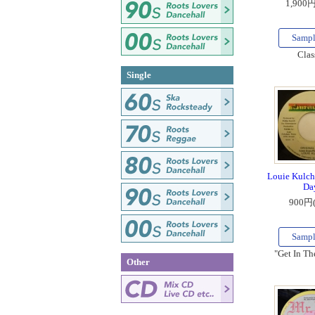
1,900
Samp
Clas
Single
Louie Kulcha
Da
900円
Samp
"Get In Th
Other