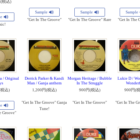
円(税込)
Sample
Sample
Sample
le
"Get In The Groove"
"Get In The Groove" Rare
"Get In The 
sic!
 / Original
Derrick Parker & Kandi
Morgan Heritage / Bubble
Lukie D / Wo
ys
Man / Ganja anthem
In The Struggle
Wonderf
(税込)
1,200円(税込)
900円(税込)
900円(
"Get In The Groove" Ganja
"Get In The Groove"
"Get In The Gr
le
Tune!
e Groove"