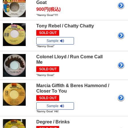
Goat
900円(税込)
"Nanny Goat"!!!!
Tony Rebel / Chatty Chatty
SOLD OUT
Sample
"Nanny Goat"
Colonel Lloyd / Run Come Call
Me
SOLD OUT
"Nanny Goat"
Marcia Giffith & Beres Hammond /
Closer To You
SOLD OUT
Sample
'Nanny Goat' Hit!
Degree / Brinks