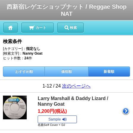
西新宿レゲエショップナット / Reggae Shop
NAT
カート
検索
検索条件
[カテゴリー]：
指定なし
[検索文字]：
Nanny Goat
ヒット件数：
24
件
おすすめ順
価格順
新着順
1-12 / 24
次のページへ
Larry Marshall & Daddy Lizard /
Nanny Goat
1,200円(税込)
Sample
名曲Self Cover + DJ