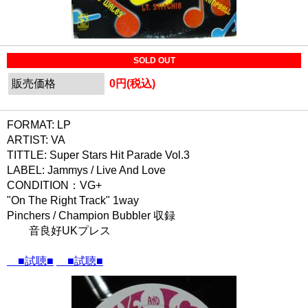
SOLD OUT
販売価格
0円(税込)
FORMAT: LP
ARTIST: VA
TITTLE: Super Stars Hit Parade Vol.3
LABEL: Jammys / Live And Love
CONDITION：VG+
"On The Right Track" 1way
Pinchers / Champion Bubbler 収録
音良好UKプレス
■試聴■
■試聴■