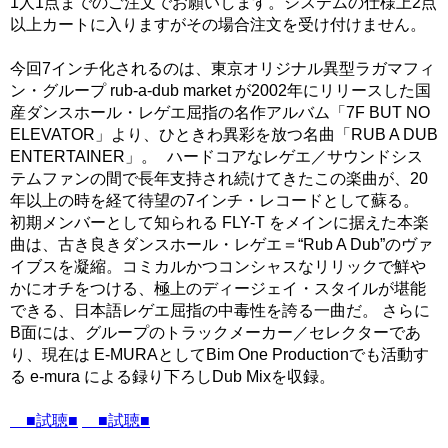
1人1点までのご注文でお願いします。システムの仕様上2点
以上カートに入りますがその場合注文を受け付けません。
今回7インチ化されるのは、東京オリジナル異型ラガマフィ
ン・グループ rub-a-dub market が2002年にリリースした国
産ダンスホール・レゲエ屈指の名作アルバム「7F BUT NO
ELEVATOR」より、ひときわ異彩を放つ名曲「RUB A DUB
ENTERTAINER」。 ハードコアなレゲエ／サウンドシス
テムファンの間で長年支持され続けてきたこの楽曲が、20
年以上の時を経て待望の7インチ・レコードとして蘇る。
初期メンバーとして知られる FLY-T をメインに据えた本楽
曲は、古き良きダンスホール・レゲエ＝“Rub A Dub”のヴァ
イブスを凝縮。コミカルかつコンシャスなリリックで鮮や
かにオチをつける、極上のディージェイ・スタイルが堪能
できる、日本語レゲエ屈指の中毒性を誇る一曲だ。 さらに
B面には、グループのトラックメーカー／セレクターであ
り、現在は E-MURAとしてBim One Productionでも活動す
る e-mura による録り下ろしDub Mixを収録。
■試聴■
■試聴■