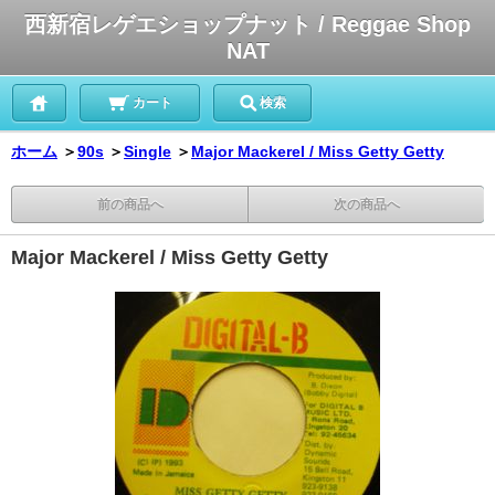
西新宿レゲエショップナット / Reggae Shop
NAT
カート
検索
ホーム
＞
90s
＞
Single
＞
Major Mackerel / Miss Getty Getty
前の商品へ
次の商品へ
Major Mackerel / Miss Getty Getty