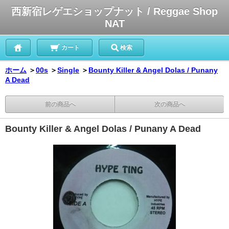
西新宿レゲエショップナット / Reggae Shop
NAT
カート
検索
ホーム
＞
00s
＞
Single
＞
Bounty Killer & Angel Dolas / Punany
A Dead
前の商品へ
次の商品へ
Bounty Killer & Angel Dolas / Punany A Dead