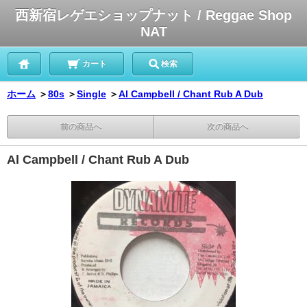
西新宿レゲエショップナット / Reggae Shop
NAT
カート
検索
ホーム
＞
80s
＞
Single
＞
Al Campbell / Chant Rub A Dub
前の商品へ
次の商品へ
Al Campbell / Chant Rub A Dub