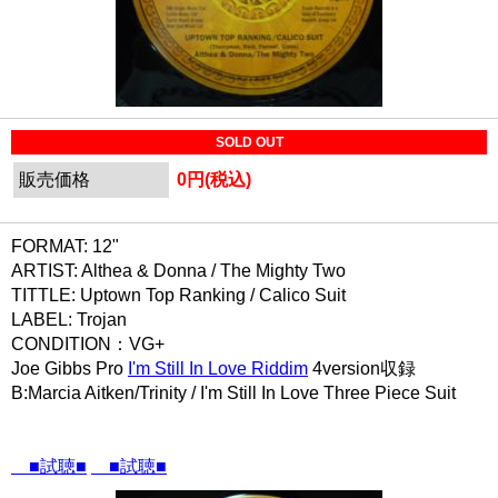
SOLD OUT
販売価格
0円(税込)
FORMAT: 12"
ARTIST: Althea & Donna / The Mighty Two
TITTLE: Uptown Top Ranking / Calico Suit
LABEL: Trojan
CONDITION：VG+
Joe Gibbs Pro
I'm Still In Love Riddim
4version収録
B:Marcia Aitken/Trinity / I'm Still In Love Three Piece Suit
■試聴■
■試聴■