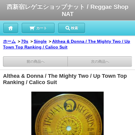
西新宿レゲエショップナット / Reggae Shop
NAT
カート
検索
ホーム
＞
70s
＞
Single
＞
Althea & Donna / The Mighty Two / Up
Town Top Ranking / Calico Suit
前の商品へ
次の商品へ
Althea & Donna / The Mighty Two / Up Town Top
Ranking / Calico Suit