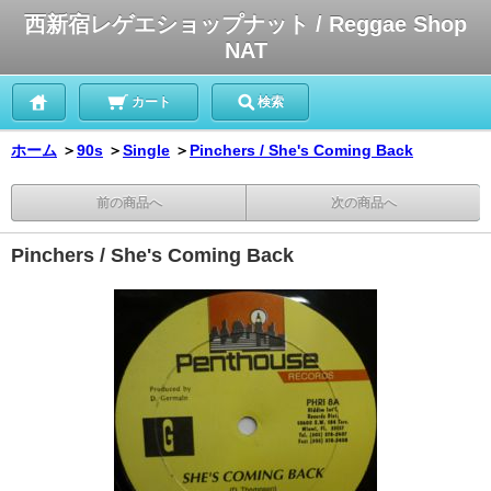
西新宿レゲエショップナット / Reggae Shop
NAT
カート
検索
ホーム
＞
90s
＞
Single
＞
Pinchers / She's Coming Back
前の商品へ
次の商品へ
Pinchers / She's Coming Back