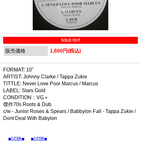
SOLD OUT
販売価格
1,600円(税込)
FORMAT: 10"
ARTIST: Johnny Clarke / Tappa Zukie
TITTLE: Never Love Poor Marcus / Marcus
LABEL: Stars Gold
CONDITION：VG＋
傑作70s Roots & Dub
c/w - Junior Roses & Spears / Babbylon Fall - Tappa Zukie /
Dont Deal With Babylon
■試聴■
■試聴■