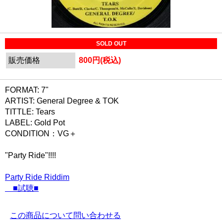
SOLD OUT
販売価格
800円(税込)
FORMAT: 7"
ARTIST: General Degree & TOK
TITTLE: Tears
LABEL: Gold Pot
CONDITION：VG＋
"Party Ride"!!!!
Party Ride Riddim
■試聴■
この商品について問い合わせる