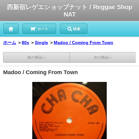
西新宿レゲエショップナット / Reggae Shop
NAT
カート
検索
ホーム
＞
80s
＞
Single
＞
Madoo / Coming From Town
前の商品へ
次の商品へ
Madoo / Coming From Town