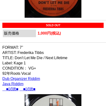
SOLD OUT
販売価格
1,000円(税込)
FORMAT: 7"
ARTIST: Frederika Tibbs
TITLE: Don't Let Me Die / Next Lifetime
Label: Kage 1
CONDITION： VG+
92年Roots Vocal
Dub Organizer Riddim
Java Riddim
■試聴■
■試聴■