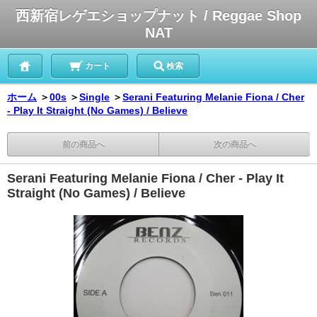
西新宿レゲエショップナット / Reggae Shop
NAT
カート
検索
ホーム
＞
00s
＞
Single
＞
Serani Featuring Melanie Fiona / Cher
- Play It Straight (No Games) / Believe
前の商品へ
次の商品へ
Serani Featuring Melanie Fiona / Cher - Play It
Straight (No Games) / Believe