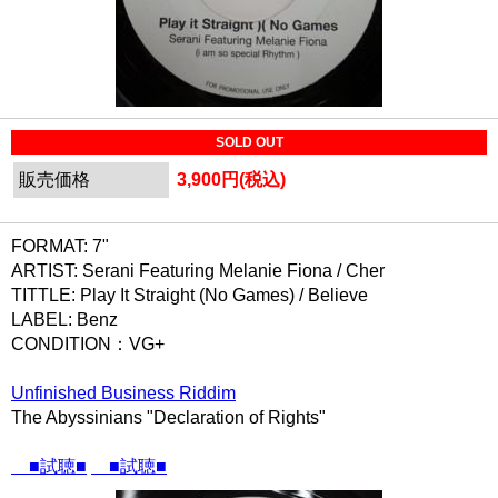
SOLD OUT
販売価格
3,900円(税込)
FORMAT: 7"
ARTIST: Serani Featuring Melanie Fiona / Cher
TITTLE: Play It Straight (No Games) / Believe
LABEL: Benz
CONDITION：VG+
Unfinished Business Riddim
The Abyssinians "Declaration of Rights"
■試聴■
■試聴■