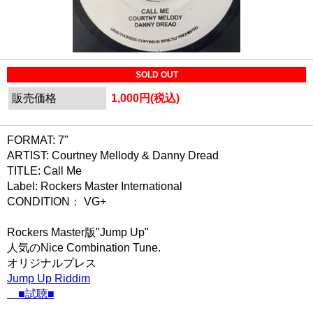
SOLD OUT
販売価格
1,000円(税込)
FORMAT: 7"
ARTIST: Courtney Mellody & Danny Dread
TITLE: Call Me
Label: Rockers Master International
CONDITION： VG+
Rockers Master版"Jump Up"
人気のNice Combination Tune.
オリジナルプレス
Jump Up Riddim
■試聴■