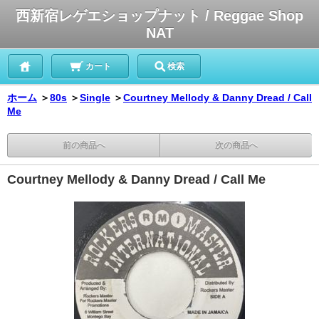
西新宿レゲエショップナット / Reggae Shop
NAT
カート
検索
ホーム
＞
80s
＞
Single
＞
Courtney Mellody & Danny Dread / Call
Me
前の商品へ
次の商品へ
Courtney Mellody & Danny Dread / Call Me