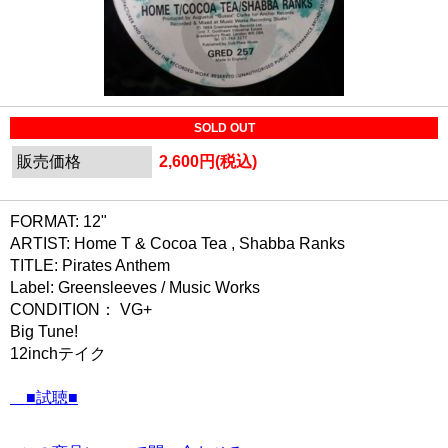
SOLD OUT
販売価格
2,600円(税込)
FORMAT: 12"
ARTIST: Home T & Cocoa Tea , Shabba Ranks
TITLE: Pirates Anthem
Label: Greensleeves / Music Works
CONDITION： VG+
Big Tune!
12inchテイク
■試聴■