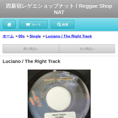
西新宿レゲエショップナット / Reggae Shop
NAT
カート
検索
ホーム
＞
00s
＞
Single
＞
Luciano / The Right Track
前の商品へ
次の商品へ
Luciano / The Right Track