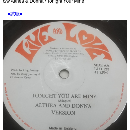
c/w Althea & Donna / Tonight Your Mine
■試聴■