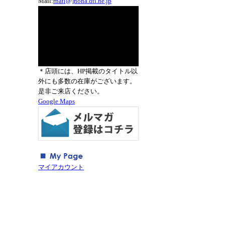
Mail:
rnat[@]nona.dti.ne.jp
＊店頭には、HP掲載のタイトル以
外にも多数の在庫がございます。
是非ご来店ください。
Google Maps
マイアカウント