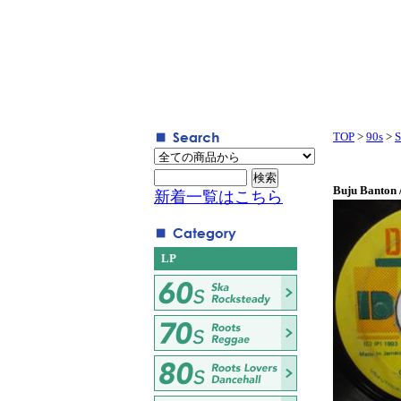
TOP
>
90s
>
S
Buju Banton 
新着一覧はこちら
LP