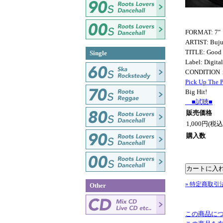
FORMAT: 7"
ARTIST: Buju
TITLE: Good 
Single
Label: Digita
CONDITION
Pick Up The 
Big Hit!
■試聴■
販売価格
1,000円(税込
購入数
» 特定商取引
Other
この商品に