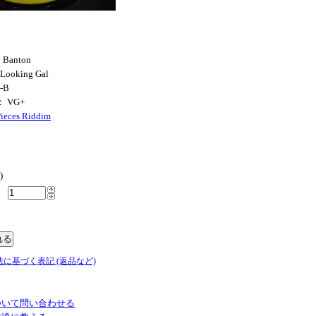
 Banton
Looking Gal
l-B
： VG+
Pieces Riddim
)
法に基づく表記 (返品など)
ついて問い合わせる