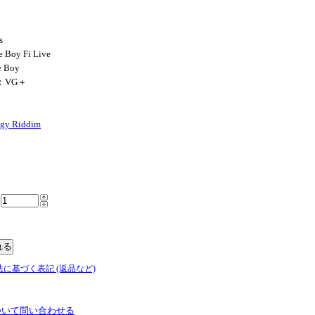
s
 Boy Fi Live
e Boy
N：VG＋
ggy Riddim
法に基づく表記 (返品など)
ついて問い合わせる