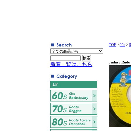
TOP
>
90s
>
S
Judas / Rude
新着一覧はこちら
LP