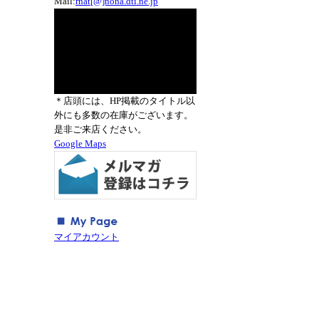
Mail:
rnat[@]nona.dti.ne.jp
＊店頭には、HP掲載のタイトル以
外にも多数の在庫がございます。
是非ご来店ください。
Google Maps
マイアカウント