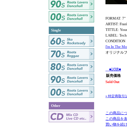
FORMAT: 7"
ARTIST: Fran
TITTLE: You
Single
LABEL: Tech
CONDITION
I'm In The M
オリジナル
■試聴■
販売価格
Sold Out
» 特定商取引
Other
この商品に
この商品を
買い物を続