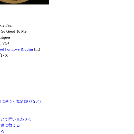
kie Paul
r So Good To Me
niques
：VG+
ood For Love Riddim
Hit!
プレス
法に基づく表記 (返品など)
ついて問い合わせる
友達に教える
ける