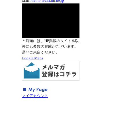
Mail:
rnat[@]nona.dti.ne.jp
＊店頭には、HP掲載のタイトル以
外にも多数の在庫がございます。
是非ご来店ください。
Google Maps
マイアカウント