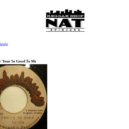
ingle
 / Your So Good To Me