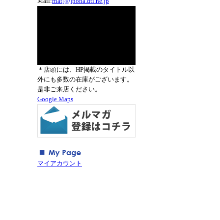
Mail:
rnat[@]nona.dti.ne.jp
＊店頭には、HP掲載のタイトル以
外にも多数の在庫がございます。
是非ご来店ください。
Google Maps
マイアカウント