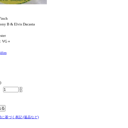
inch
ony B & Elvis Dacasta
ster
N：VG＋
ddim
)
法に基づく表記 (返品など)