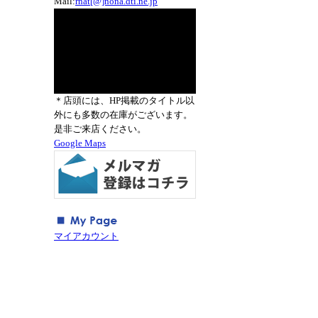
Mail:
rnat[@]nona.dti.ne.jp
＊店頭には、HP掲載のタイトル以
外にも多数の在庫がございます。
是非ご来店ください。
Google Maps
マイアカウント