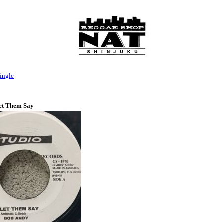
ingle
et Them Say