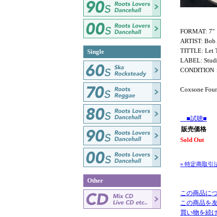
FORMAT: 7"
ARTIST: Bob
TITTLE: Let 
Single
LABEL: Stud
CONDITI
Coxsone Foun
■試聴■
販売価格
Sold Out
» 特定商取引
Other
この商品に
この商品を
買い物を続