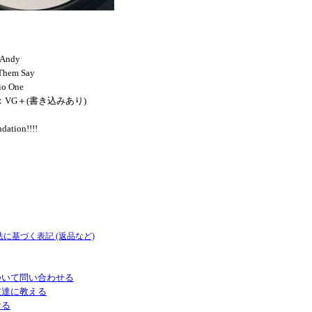
 Andy
Them Say
io One
ON：VG＋(書き込みあり)
dation!!!!
法に基づく表記 (返品など)
ついて問い合わせる
友達に教える
ける