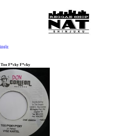
ingle
/ Too F*cky F*cky