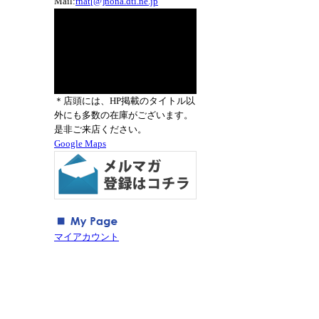
Mail:
rnat[@]nona.dti.ne.jp
＊店頭には、HP掲載のタイトル以
外にも多数の在庫がございます。
是非ご来店ください。
Google Maps
マイアカウント