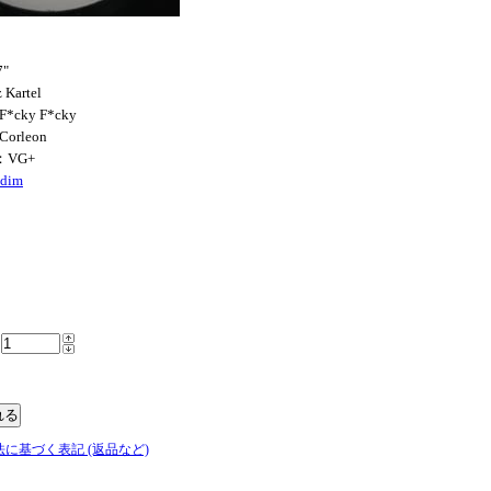
"
 Kartel
 F*cky F*cky
Corleon
：VG+
ddim
法に基づく表記 (返品など)