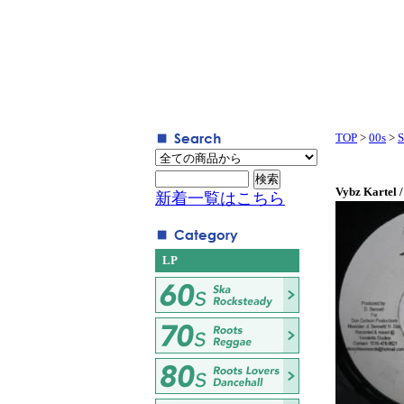
TOP
>
00s
>
S
Vybz Kartel 
新着一覧はこちら
LP