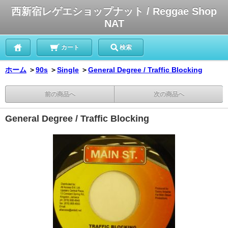
西新宿レゲエショップナット / Reggae Shop
NAT
カート
検索
ホーム
＞
90s
＞
Single
＞
General Degree / Traffic Blocking
前の商品へ
次の商品へ
General Degree / Traffic Blocking