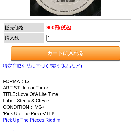
販売価格
900円(税込)
購入数
特定商取引法に基づく表記 (返品など)
FORMAT: 12"
ARTIST: Junior Tucker
TITLE: Love Of A Life Time
Label: Steely & Clevie
CONDITION： VG+
'Pick Up The Pieces' Hit!
Pick Up The Pieces Riddim