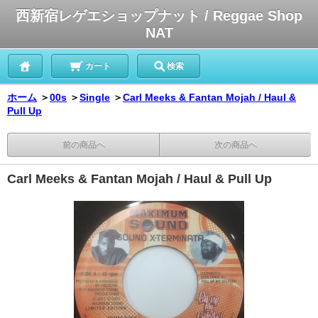
西新宿レゲエショップナット / Reggae Shop
NAT
カート
検索
ホーム
＞
00s
＞
Single
＞
Carl Meeks & Fantan Mojah / Haul &
Pull Up
前の商品へ
次の商品へ
Carl Meeks & Fantan Mojah / Haul & Pull Up