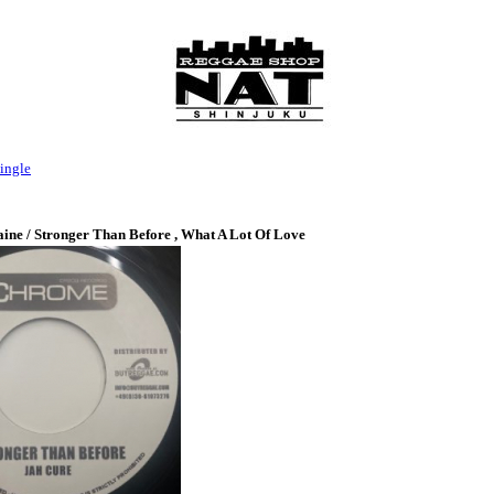
ingle
aine / Stronger Than Before , What A Lot Of Love