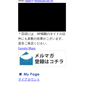
Mail:
rnat[@]nona.dti.ne.jp
＊店頭には、HP掲載のタイトル以
外にも多数の在庫がございます。
是非ご来店ください。
Google Maps
マイアカウント