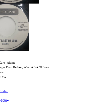
ure , Alaine
ger Than Before , What A Lot Of Love
ome
：VG+
Riddim
試聴■