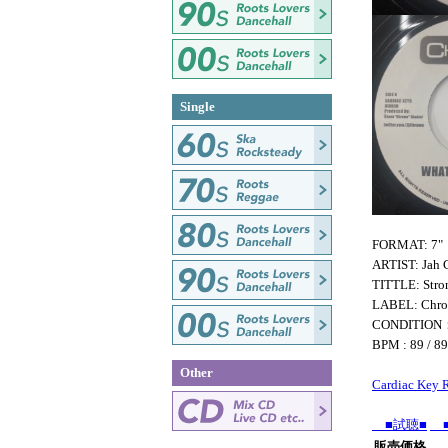
Single
FORMAT: 7"
ARTIST: Jah C
TITTLE: Stron
LABEL: Chr
CONDITION
BPM : 89 / 89
Other
Cardiac Key 
■試聴■
■
販売価格