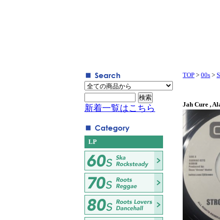
TOP
>
00s
>
S
Jah Cure , Al
新着一覧はこちら
LP