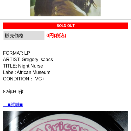
SOLD OUT
販売価格
0円(税込)
FORMAT: LP
ARTIST: Gregory Isaacs
TITLE: Night Nurse
Label: African Museum
CONDITION： VG+
82年Hit作
■試聴■