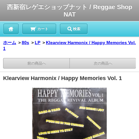
西新宿レゲエショップナット / Reggae Shop
NAT
カート
検索
ホーム
＞
80s
＞
LP
＞
Klearview Harmonix / Happy Memories Vol.
1
前の商品へ
次の商品へ
Klearview Harmonix / Happy Memories Vol. 1