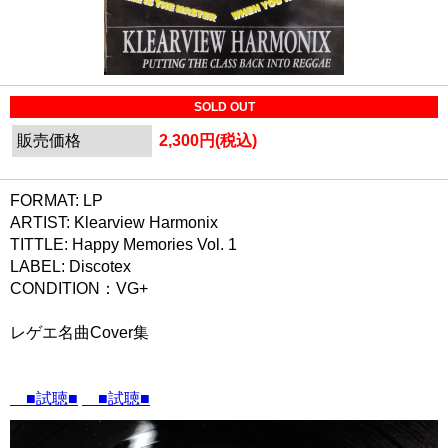
SOLD OUT
販売価格
2,300円(税込)
FORMAT: LP
ARTIST: Klearview Harmonix
TITTLE: Happy Memories Vol. 1
LABEL: Discotex
CONDITION：VG+
レゲエ名曲Cover集
■試聴■
■試聴■