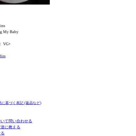
ins
ng My Baby
： VG+
dim
法に基づく表記 (返品など)
ついて問い合わせる
友達に教える
ける