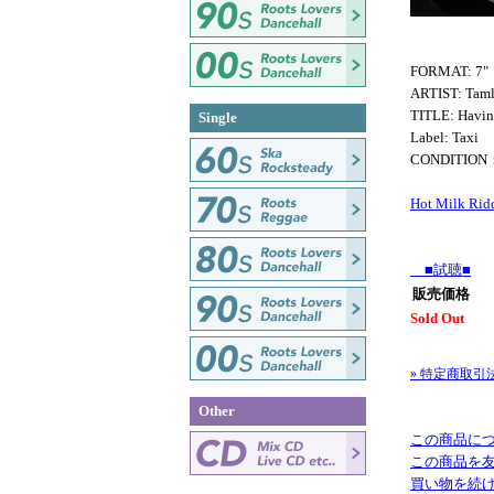
FORMAT: 7"
ARTIST: Taml
TITLE: Havi
Single
Label: Taxi
CONDITION
Hot Milk Rid
■試聴■
販売価格
Sold Out
» 特定商取引
Other
この商品に
この商品を
買い物を続