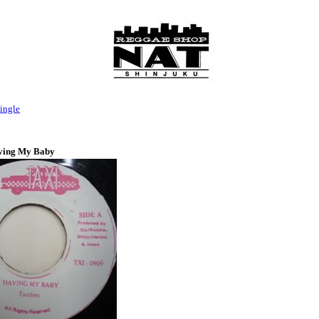
ingle
aving My Baby