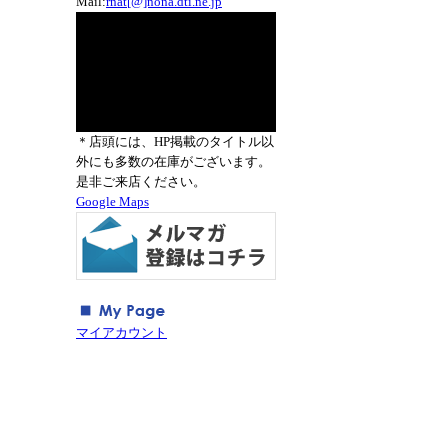
Mail:
rnat[@]nona.dti.ne.jp
＊店頭には、HP掲載のタイトル以
外にも多数の在庫がございます。
是非ご来店ください。
Google Maps
マイアカウント