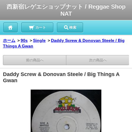
西新宿レゲエショップナット / Reggae Shop
NAT
カート
検索
ホーム
＞
90s
＞
Single
＞
Daddy Screw & Donovan Steele / Big
Things A Gwan
前の商品へ
次の商品へ
Daddy Screw & Donovan Steele / Big Things A
Gwan