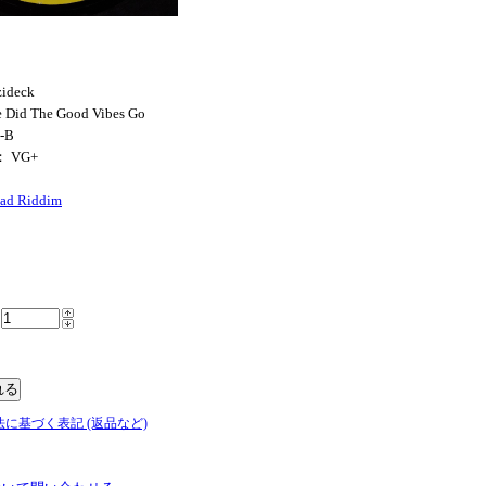
zideck
 Did The Good Vibes Go
l-B
： VG+
ad Riddim
法に基づく表記 (返品など)