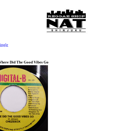
ingle
Where Did The Good Vibes Go