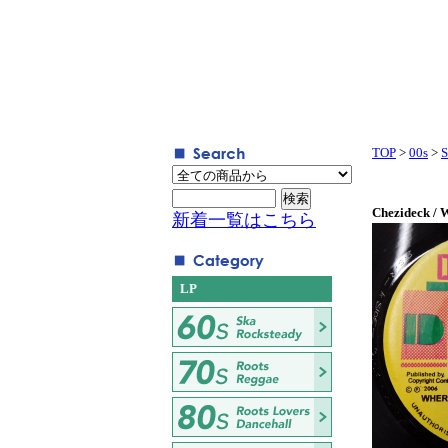
TOP
>
00s
>
S
Chezideck / 
新着一覧はこちら
LP