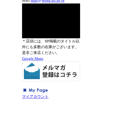
Mail:
rnat[@]nona.dti.ne.jp
＊店頭には、HP掲載のタイトル以
外にも多数の在庫がございます。
是非ご来店ください。
Google Maps
マイアカウント