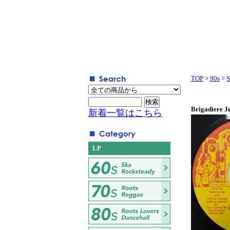
TOP
>
90s
>
S
Brigadiere J
新着一覧はこちら
LP