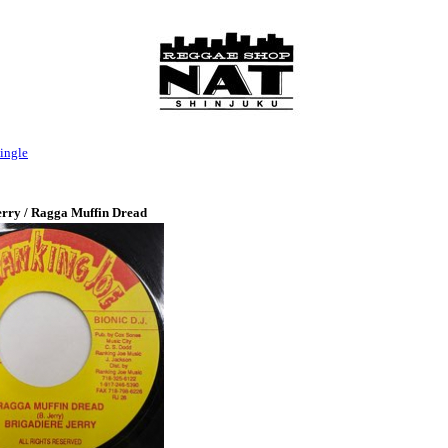
ingle
erry / Ragga Muffin Dread