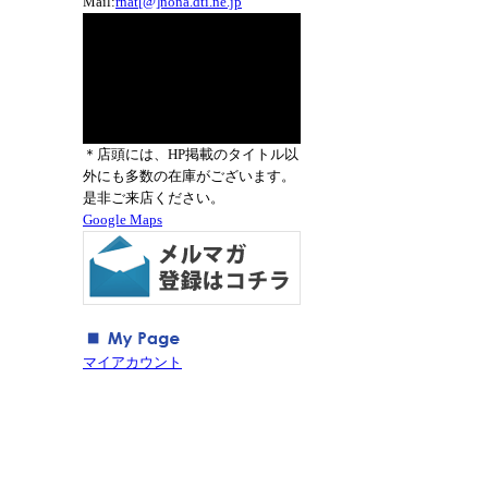
Mail:
rnat[@]nona.dti.ne.jp
＊店頭には、HP掲載のタイトル以
外にも多数の在庫がございます。
是非ご来店ください。
Google Maps
マイアカウント