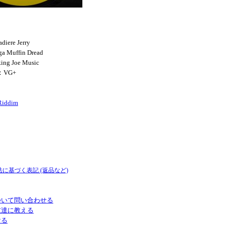
diere Jerry
a Muffin Dread
ing Joe Music
：VG+
 Riddim
法に基づく表記 (返品など)
ついて問い合わせる
友達に教える
ける