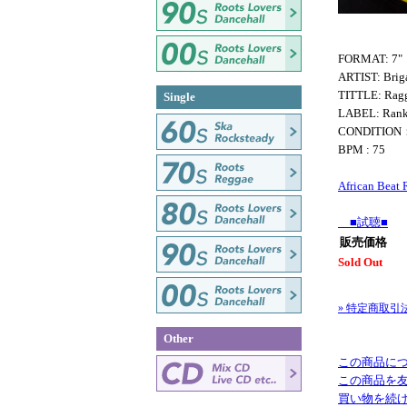
FORMAT: 7"
ARTIST: Briga
TITTLE: Ragg
Single
LABEL: Rank
CONDITION
BPM : 75
African Beat
■試聴■
販売価格
Sold Out
» 特定商取引
Other
この商品に
この商品を
買い物を続