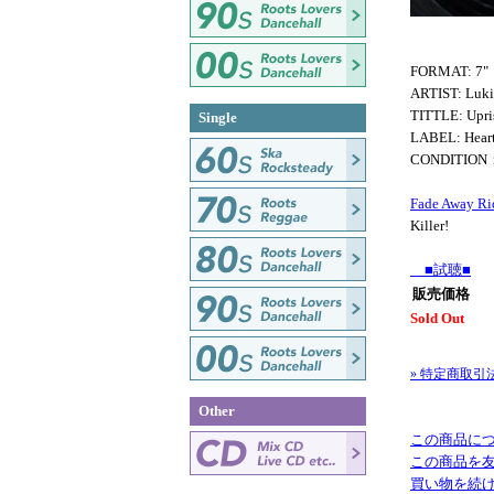
FORMAT: 7"
ARTIST: Luki
TITTLE: Upri
Single
LABEL: Heart
CONDITIO
Fade Away R
Killer!
■試聴■
販売価格
Sold Out
» 特定商取引
Other
この商品に
この商品を
買い物を続