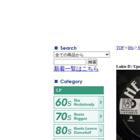
TOP
>
00s
>
S
Lukie D / Upr
新着一覧はこちら
LP