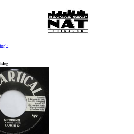
ingle
ising