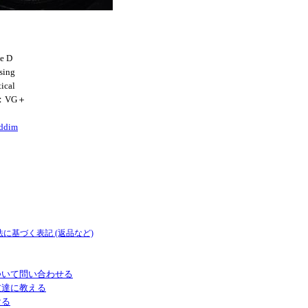
e D
sing
ical
N：VG＋
iddim
法に基づく表記 (返品など)
ついて問い合わせる
友達に教える
ける