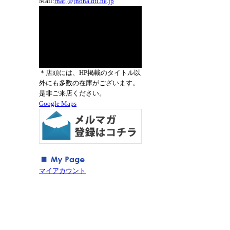
Mail:
rnat[@]nona.dti.ne.jp
＊店頭には、HP掲載のタイトル以
外にも多数の在庫がございます。
是非ご来店ください。
Google Maps
マイアカウント