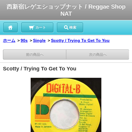
西新宿レゲエショップナット / Reggae Shop
NAT
カート
検索
ホーム
＞
90s
＞
Single
＞
Scotty / Trying To Get To You
前の商品へ
次の商品へ
Scotty / Trying To Get To You