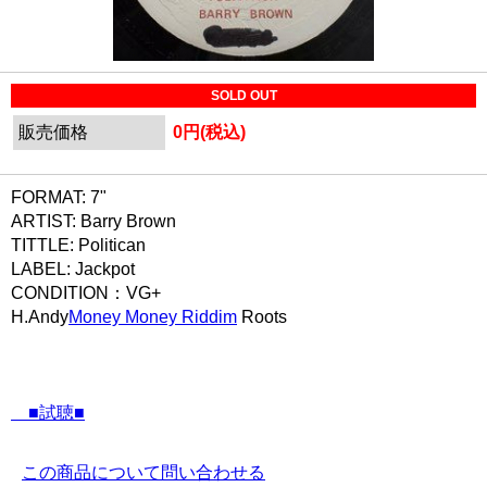
SOLD OUT
販売価格
0円(税込)
FORMAT: 7"
ARTIST: Barry Brown
TITTLE: Politican
LABEL: Jackpot
CONDITION：VG+
H.Andy
Money Money Riddim
Roots
■試聴■
この商品について問い合わせる