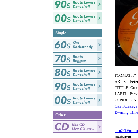
Single
FORMAT: 7"
ARTIST: Pete
TITTLE: Comin
LABEL: Peck
CONDITIO
Can I Chang
Evening Tim
Other
■試聴■
■
販売価格