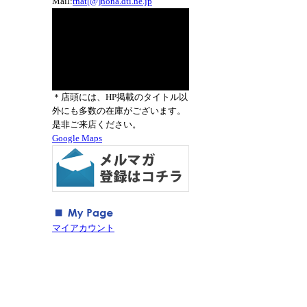
Mail:
rnat[@]nona.dti.ne.jp
＊店頭には、HP掲載のタイトル以
外にも多数の在庫がございます。
是非ご来店ください。
Google Maps
マイアカウント