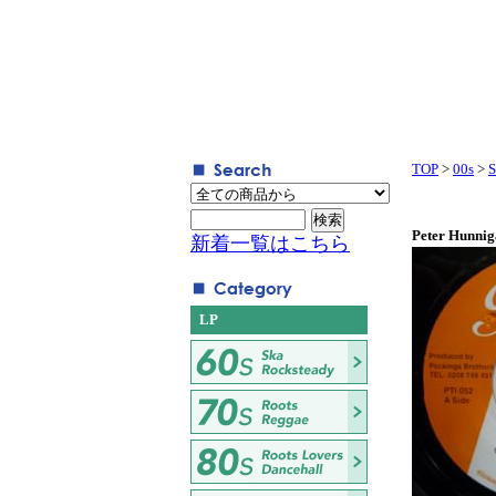
TOP
>
00s
>
S
Peter Hunniga
新着一覧はこちら
LP