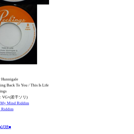
r Hunnigale
g Back To You / This Is Life
ings
N：VG+(若干ソリ)
e My Mind Riddim
e Riddim
試聴■