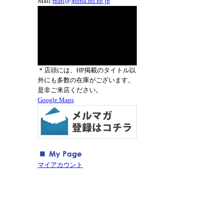
Mail:
rnat[@]nona.dti.ne.jp
＊店頭には、HP掲載のタイトル以
外にも多数の在庫がございます。
是非ご来店ください。
Google Maps
マイアカウント