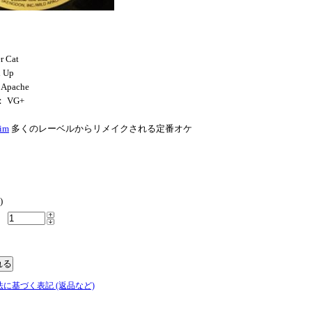
r Cat
 Up
 Apache
： VG+
im
多くのレーベルからリメイクされる定番オケ
)
法に基づく表記 (返品など)