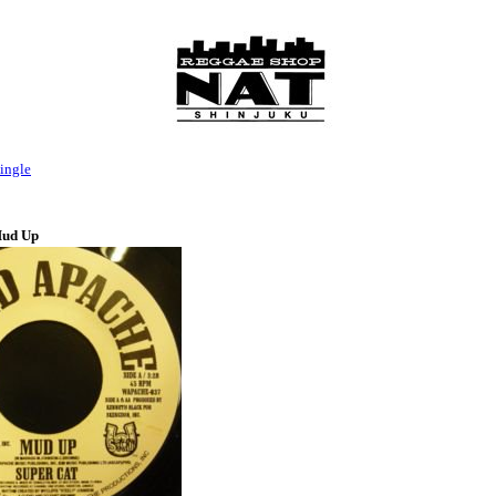
ingle
Mud Up