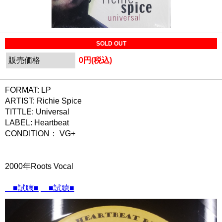
SOLD OUT
販売価格
0円(税込)
FORMAT: LP
ARTIST: Richie Spice
TITTLE: Universal
LABEL: Heartbeat
CONDITION： VG+
2000年Roots Vocal
■試聴■
■試聴■