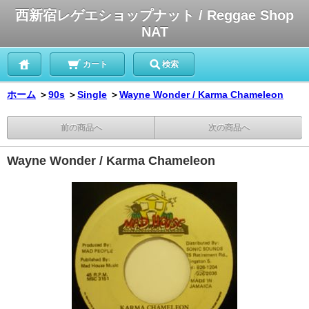
西新宿レゲエショップナット / Reggae Shop
NAT
カート
検索
ホーム
＞
90s
＞
Single
＞
Wayne Wonder / Karma Chameleon
前の商品へ
次の商品へ
Wayne Wonder / Karma Chameleon