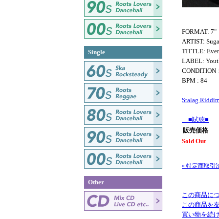
FORMAT: 7"
ARTIST: Suga
TITTLE: Eve
Single
LABEL: Yout
CONDITIO
BPM : 84
Stalag Riddi
■試聴■
販売価格
Sold Out
» 特定商取引
Other
この商品に
この商品を
買い物を続