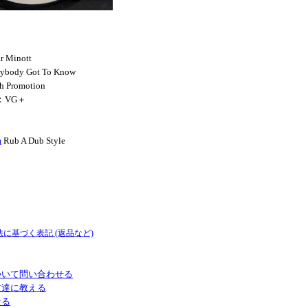
r Minott
rybody Got To Know
h Promotion
N：VG＋
m
Rub A Dub Style
法に基づく表記 (返品など)
ついて問い合わせる
友達に教える
ける