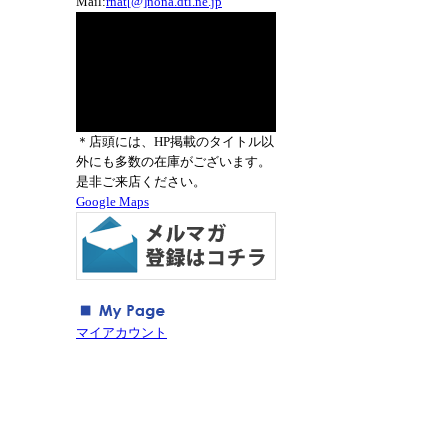
Mail:
rnat[@]nona.dti.ne.jp
＊店頭には、HP掲載のタイトル以
外にも多数の在庫がございます。
是非ご来店ください。
Google Maps
マイアカウント