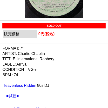
SOLD OUT
販売価格
0円(税込)
FORMAT: 7"
ARTIST: Charlie Chaplin
TITTLE: International Robbery
LABEL: Arrival
CONDITION：VG＋
BPM : 74
Heavenless Riddim
80s DJ
■試聴■