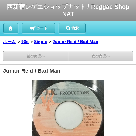
西新宿レゲエショップナット / Reggae Shop
NAT
カート
検索
ホーム
＞
90s
＞
Single
＞
Junior Reid / Bad Man
前の商品へ
次の商品へ
Junior Reid / Bad Man