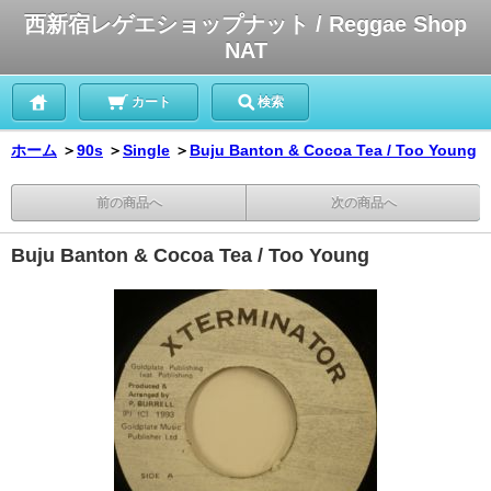
西新宿レゲエショップナット / Reggae Shop
NAT
カート
検索
ホーム
＞
90s
＞
Single
＞
Buju Banton & Cocoa Tea / Too Young
前の商品へ
次の商品へ
Buju Banton & Cocoa Tea / Too Young