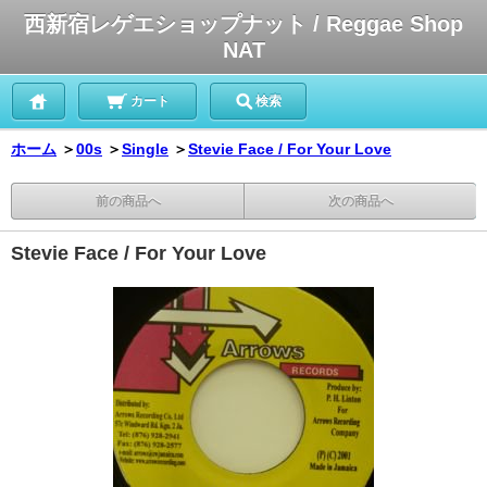
西新宿レゲエショップナット / Reggae Shop
NAT
カート
検索
ホーム
＞
00s
＞
Single
＞
Stevie Face / For Your Love
前の商品へ
次の商品へ
Stevie Face / For Your Love