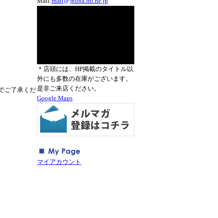
Mail:
rnat[@]nona.dti.ne.jp
＊店頭には、HP掲載のタイトル以
外にも多数の在庫がございます。
是非ご来店ください。
でご了承くだ
Google Maps
マイアカウント