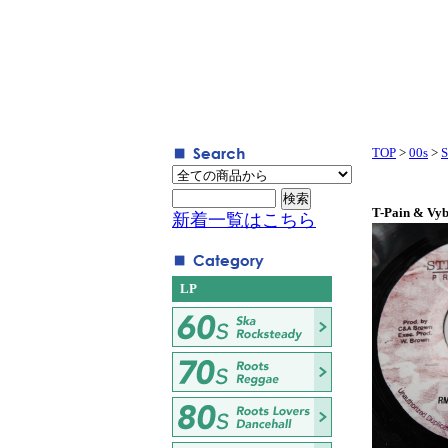
TOP
>
00s
>
S
T-Pain & Vyb
新着一覧はこちら
LP