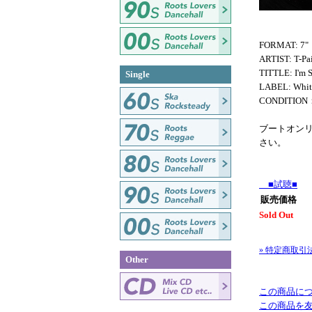
FORMAT: 7"
ARTIST: T-Pa
TITTLE: I'm 
Single
LABEL: Whit
CONDITIO
ブートオン
さい。
■試聴■
販売価格
Sold Out
» 特定商取引
Other
この商品に
この商品を