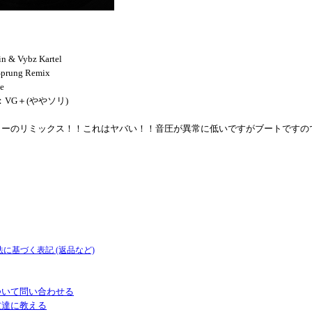
in & Vybz Kartel
Sprung Remix
e
N：VG＋(ややソリ)
リーのリミックス！！これはヤバい！！音圧が異常に低いですがブートですの
法に基づく表記 (返品など)
ついて問い合わせる
友達に教える